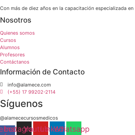
Con más de diez años en la capacitación especializada en M
Nosotros
Quienes somos
Cursos
Alumnos
Profesores
Contáctanos
Información de Contacto
info@alamece.com
(+55) 17 99202-2114
Síguenos
@alamececursosmedicos
ebook-
Instagram
Youtube
Linkedin
Whatsapp