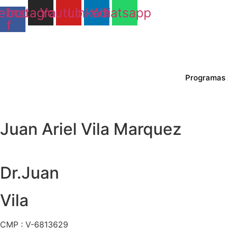
Ir
ebook-
Instagram
Youtube
Linkedin
Whatsapp
al
f
contenido
Programas
Juan Ariel Vila Marquez
Dr.Juan
Vila
CMP : V-6813629