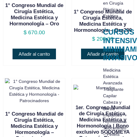
en Cirugía
1° Congreso Mundial de
Plástica y
Cirugía Estética,
1° Congreso Mundial de
Estética
Medicina Estética y
Cirugía Estética,
Hormonología – Oro
Medicina Estética y
Hormonología – Oro200
CURSOS
$
670.00
$
200.00
INTENSI
MINIMAM
Añadir al carrito
Añadir al carrito
INVASIV
Medicina
Estética
Avanzada
Trasplante
Capilar
Cabeza y
1er. Congreso Mundial
Barba
de Cirugía Estética,
1° Congreso Mundial de
Implantes
Medicina Estética y
Cirugía Estética,
Hormonales
Hormonología | Bono
Medicina Estética y
Subcutáneo
exclusivo SODOMEYA
Hormonología –
– Pellets