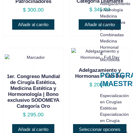
Categoría Diamante
Patrocinadores
Adelgazamiento
$
345.00
$
300.00
y Nutrología
Medicina
Regenerativa
Añadir al carrito
Añadir al carrito
y Terapias
Combinadas
Medicina
Hormonal
&
Microbiota
Adelgazamiento y
POSTGR
Hormonas – Full Day
1er. Congreso Mundial
(MAESTR
de Cirugía Estética,
$
200.00
Medicina Estética y
Hormonología | Bono
Especialización
exclusivo SODOMEYA
en Cirugías
Categoría Oro
Estéticas
$
295.00
Especialización
en Cirugía
Plástica
Añadir al carrito
Seleccionar opciones
Estética Facial