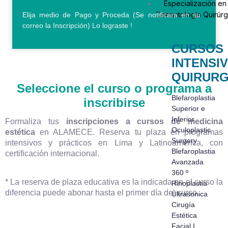
Especialización en
Dermatología Quirúrg
Elija medio de Pago y Proceda (Se notificara en su
correo la Inscripción) Lo lograste !
CURSOS
INTENSI
QUIRURG
Seleccione el curso o programa a
Blefaroplastia
inscribirse
Superior e
Inferior
Formaliza tus
inscripciones a cursos de medicina
Oculoplastic
estética
en ALAMECE. Reserva tu plaza en programas
Surgery
intensivos y prácticos en Lima y Latinoamérica, con
Blefaroplastia
certificación internacional.
Avanzada
360 º
* La reserva de plaza educativa es la indicada en el curso la
Rinoplastia
diferencia puede abonar hasta el primer día del curso.
Ultrasonica
Cirugía
Estética
Facial I