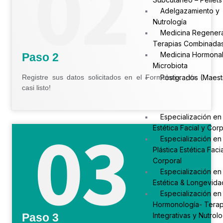
Adelgazamiento y
Nutrología
Medicina Regenera
Terapias Combinada
Medicina Hormonal
Paso 2
Microbiota
Registre sus datos solicitados en el Formulario. ¡Ya
Postgrados (Maestr
casi listo!
Especialización en
Estética Facial y Cor
Especialización en
Plástica Estética Facia
Corporal
Especialización en
Estética & Longevida
Especialización en
Hormonología- Terap
Integrativas y Nutrolo
Paso 3