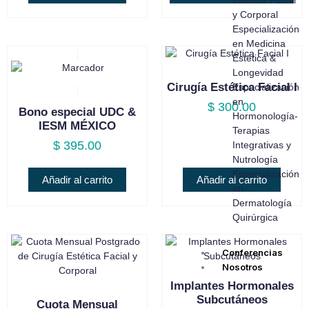
y Corporal
Especialización
en Medicina
Estética &
Longevidad
Cirugía Estética Facial I
Especialización
en
$
300.00
Bono especial UDC &
Hormonología-
IESM MÉXICO
Terapias
$
395.00
Integrativas y
Nutrología
Especialización
Añadir al carrito
Añadir al carrito
en
Dermatología
Quirúrgica
Conferencias
Nosotros
Implantes Hormonales
Subcutáneos
Cuota Mensual