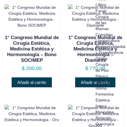
Lifting
Facial
Cirugía
de las
Mamas
Completo
1° Congreso Mundial de
1° Congreso Mundial de
Lipoescultura
Cirugía Estética,
Cirugía Estética,
Abdominoplastia
Medicina Estética y
Medicina Estética y
y Transferencia
Hormonología – Bono
Hormonología –
Glútea
SOCIMEP
Diamante
Cirugía
$
200.00
$
770.00
de Piso
Pélvico
Estética
Añadir al carrito
Añadir al carrito
Íntima
Femenina
Estética
Íntima
Masculina
Rotación
Quirúrgica