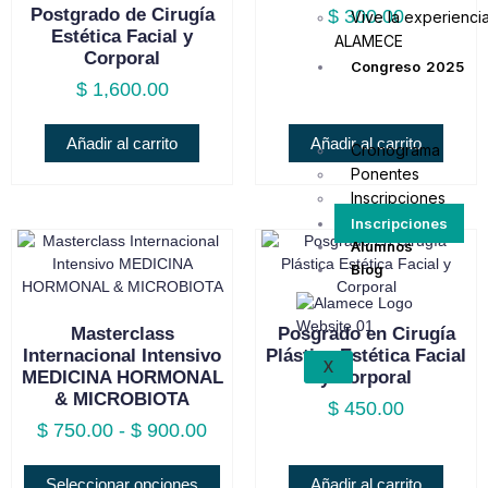
Postgrado de Cirugía
$
300.00
Vive la experienci
Estética Facial y
ALAMECE
Corporal
Congreso 2025
$
1,600.00
Añadir al carrito
Añadir al carrito
Cronograma
Ponentes
Inscripciones
Inscripciones
Alumnos
Blog
Masterclass
Posgrado en Cirugía
Internacional Intensivo
Plástica Estética Facial
X
MEDICINA HORMONAL
y Corporal
& MICROBIOTA
$
450.00
$
750.00
-
$
900.00
Seleccionar opciones
Añadir al carrito