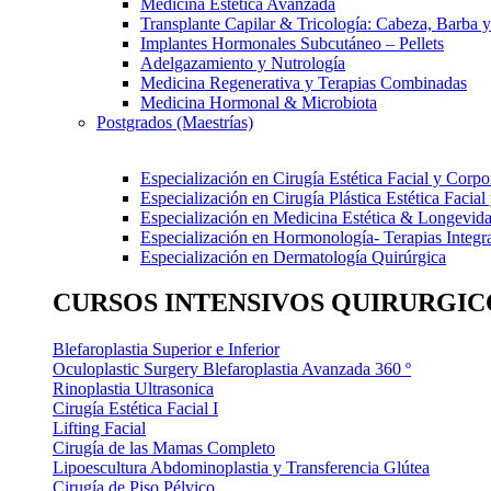
Medicina Estética Avanzada
Transplante Capilar & Tricología: Cabeza, Barba y
Implantes Hormonales Subcutáneo – Pellets
Adelgazamiento y Nutrología
Medicina Regenerativa y Terapias Combinadas
Medicina Hormonal & Microbiota
Postgrados (Maestrías)
Especialización en Cirugía Estética Facial y Corpo
Especialización en Cirugía Plástica Estética Facial
Especialización en Medicina Estética & Longevid
Especialización en Hormonología- Terapias Integra
Especialización en Dermatología Quirúrgica
CURSOS INTENSIVOS QUIRURGIC
Blefaroplastia Superior e Inferior
Oculoplastic Surgery Blefaroplastia Avanzada 360 º
Rinoplastia Ultrasonica
Cirugía Estética Facial I
Lifting Facial
Cirugía de las Mamas Completo
Lipoescultura Abdominoplastia y Transferencia Glútea
Cirugía de Piso Pélvico