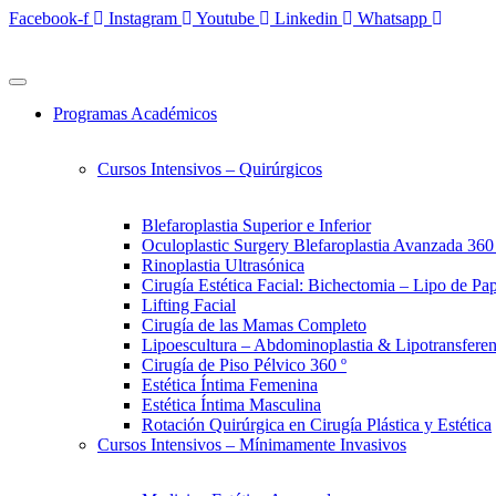
Ir
Facebook-f
Instagram
Youtube
Linkedin
Whatsapp
al
contenido
Programas Académicos
Cursos Intensivos – Quirúrgicos
Blefaroplastia Superior e Inferior
Oculoplastic Surgery Blefaroplastia Avanzada 360
Rinoplastia Ultrasónica
Cirugía Estética Facial: Bichectomia – Lipo de Pa
Lifting Facial
Cirugía de las Mamas Completo
Lipoescultura – Abdominoplastia & Lipotransferenc
Cirugía de Piso Pélvico 360 º
Estética Íntima Femenina
Estética Íntima Masculina
Rotación Quirúrgica en Cirugía Plástica y Estética
Cursos Intensivos – Mínimamente Invasivos