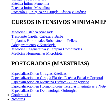
Estética Íntima Femenina
Estética Íntima Masculina
Rotación Quirúrgica en Cirugía Plástica y Estética
CURSOS INTENSIVOS MINIMAMEN
Medicina Estética Avanzada
Trasplante Capilar Cabeza y Barba
Implantes Hormonales Subcutáneo – Pellets
Adelgazamiento y Nutrología
Medicina Regenerativa y Terapias Combinadas
Medicina Hormonal & Microbiota
POSTGRADOS (MAESTRIAS)
Especialización en Cirugías Estéticas
Especialización en Cirugía Plástica Estética Facial y Corporal
Especialización en Medicina Estética & Longevidad
Especialización en Hormonología- Terapias Integrativas y Nutr
Especialización en Dermatología Quirúrgica
Conferencias
Nosotros