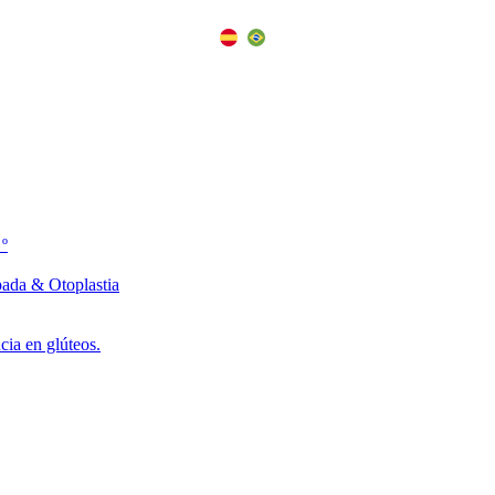
 º
pada & Otoplastia
ia en glúteos.