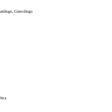
matólogo, Ginecólogo
tica