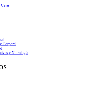
 Cejas.
ral
 y Corporal
ad
tivas y Nutrología
OS