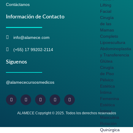
Contáctanos
Lifting
Facial
Información de Contacto
Cirugía
de las
Mamas
Completo
info@alamece.com
Lipoescultura
Abdominoplastia
(+55) 17 99202-2114
y Transferencia
Glútea
Síguenos
Cirugía
de Piso
Pélvico
@alamececursosmedicos
Estética
Íntima
Femenina
Estética
Íntima
ALAMECE Copyright © 2025. Todos los derechos reservados
Masculina
Rotación
Quirúrgica