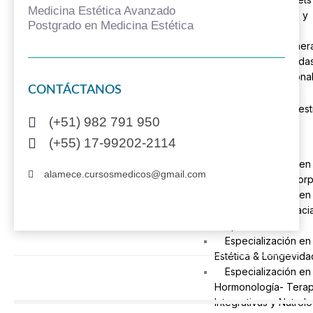
Medicina Estética Avanzado
Adelgazamiento y
Postgrado en Medicina Estética
Nutrología
Medicina Regenera
Terapias Combinada
Medicina Hormonal
CONTÁCTANOS
Microbiota
Postgrados (Maestr
(+51) 982 791 950
(+55) 17-99202-2114
Especialización en
alamece.cursosmedicos@gmail.com
Estética Facial y Cor
Especialización en
Plástica Estética Facia
Corporal
Especialización en
Estética & Longevida
Especialización en
Hormonología- Terap
Integrativas y Nutrolo