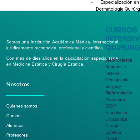
Especialización en
Dermatología Quirúrg
CURSOS
INTENSI
Somos una Institución Académica Médica, internacional
QUIRURG
jurídicamente reconocida, profesional y científica.
Con más de diez años en la capacitación especializada
Blefaroplastia
en Medicina Estética y Cirugía Estética.
Superior e
Inferior
Oculoplastic
Nosotros
Surgery
Blefaroplastia
Avanzada
360 º
Quienes somos
Rinoplastia
Cursos
Ultrasonica
Alumnos
Cirugía
Estética
Profesores
Facial I