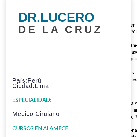
Completo
Lipoescultura –
DR.LUCERO
Abdominoplastia &
Lipotransferencia en 
DE LA CRUZ
Cirugía de Piso Pé
º
Estética Íntima Fem
Estética Íntima Mas
Rotación Quirúrgic
Plástica y Estética
Cursos Intensivos 
Mínimamente Invasiv
País:Perú
Ciudad:Lima
ESPECIALIDAD:
Medicina Estética
Transplante Capila
Médico Cirujano
Tricología: Cabeza, 
Cejas.
CURSOS EN ALAMECE:
Implantes Hormona
Subcutáneo – Pellets