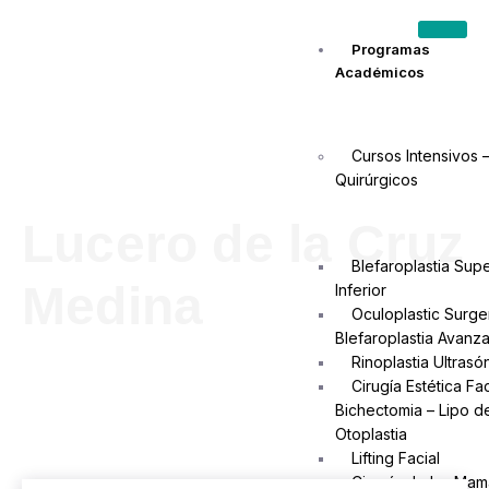
Programas
Académicos
Cursos Intensivos 
Quirúrgicos
Lucero de la Cruz
Blefaroplastia Supe
Medina
Inferior
Oculoplastic Surge
Blefaroplastia Avanz
Rinoplastia Ultrasó
Cirugía Estética Fac
Bichectomia – Lipo 
Otoplastia
Lifting Facial
Cirugía de las Mam