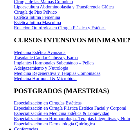
Cirugía de las Mamas Completo
Lipoescultura Abdominoplastia y Transferencia Glútea
Cirugía de Piso Pélvico
Estética Íntima Femenina
Estética Íntima Masculina
Rotación Quirúrgica en Cirugía Plástica y Estética
CURSOS INTENSIVOS MINIMAMEN
Medicina Estética Avanzada
Trasplante Capilar Cabeza y Barba
Implantes Hormonales Subcutáneo – Pellets
Adelgazamiento y Nutrología
Medicina Regenerativa y Terapias Combinadas
Medicina Hormonal & Microbiota
POSTGRADOS (MAESTRIAS)
Especialización en Cirugías Estéticas
Especialización en Cirugía Plástica Estética Facial y Corporal
Especialización en Medicina Estética & Longevidad
Especialización en Hormonología- Terapias Integrativas y Nutr
Especialización en Dermatología Quirúrgica
Conferencias