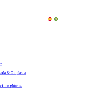
 º
pada & Otoplastia
ia en glúteos.