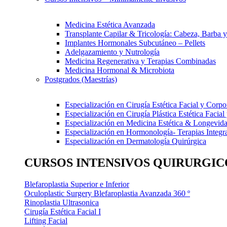
Medicina Estética Avanzada
Transplante Capilar & Tricología: Cabeza, Barba y
Implantes Hormonales Subcutáneo – Pellets
Adelgazamiento y Nutrología
Medicina Regenerativa y Terapias Combinadas
Medicina Hormonal & Microbiota
Postgrados (Maestrías)
Especialización en Cirugía Estética Facial y Corpo
Especialización en Cirugía Plástica Estética Facial
Especialización en Medicina Estética & Longevid
Especialización en Hormonología- Terapias Integra
Especialización en Dermatología Quirúrgica
CURSOS INTENSIVOS QUIRURGIC
Blefaroplastia Superior e Inferior
Oculoplastic Surgery Blefaroplastia Avanzada 360 º
Rinoplastia Ultrasonica
Cirugía Estética Facial I
Lifting Facial