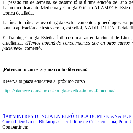
El pasado fin de semana, se desarrolló la última edición del año d
Latinoamericana de Medicina y Cirugía Estética ALAMECE. Este curs
teórica detallada.
La línea temática estuvo dirigida exclusivamente a ginecólogos, ya q
para la aplicación de testosterona, estradiol, NADH, DHEA, Tadalafilo
El Training Cirugía Estética Íntima se realizó en la ciudad de Lima
enseñanza.
«Hemos aprendido conocimientos que en otros cursos no
pacientes»
, comentó.
¡Potencia tu carrera y marca la diferencia!
Reserva tu plaza educativa al próximo curso
https://alamece.com/cursos/cirugia-estetica-intima-femenina/
Ant
MINI RESIDENCIA EN REPÚBLICA DOMINICANA FUE
Curso Intensivo en Blefaroplastia y Lifting de Cejas en Lima, Perú: 
Compartir en: