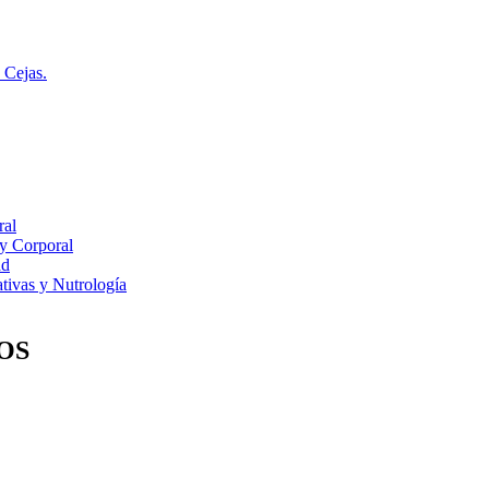
 Cejas.
ral
 y Corporal
ad
tivas y Nutrología
OS