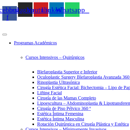
Ir
cebook-
Instagram
Youtube
Linkedin
Whatsapp
al
contenido
f
Programas Académicos
Cursos Intensivos – Quirúrgicos
Blefaroplastia Superior e Inferior
Oculoplastic Surgery Blefaroplastia Avanzada 360
Rinoplastia Ultrasónica
Cirugía Estética Facial: Bichectomia – Lipo de Pa
Lifting Facial
Cirugía de las Mamas Completo
Lipoescultura – Abdominoplastia & Lipotransferenc
Cirugía de Piso Pélvico 360 º
Estética Íntima Femenina
Estética Íntima Masculina
Rotación Quirúrgica en Cirugía Plástica y Estética
Cursos Intensivos – Mínimamente Invasivos