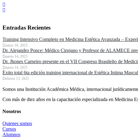
Entradas Recientes
Training Intensivo Completo en Medicina Estética Avanzada – Experie
marzo 18, 2025
Dr. Alejandro Ponce: Médico Cirujano y Profesor de ALAMECE pres
marzo 14, 2025
Dr. Jhones Carneiro presente en el VII Congreso Brasileño de Medic
marzo 14, 2025
Éxito total 6ta edición training internacional de Estética Intima M
febrero 13, 2025
Somos una Institución Académica Médica, internacional jurídicamente 
Con más de diez años en la capacitación especializada en Medicina Est
Nosotros
Quienes somos
Cursos
Alumnos