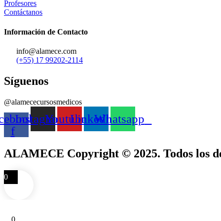
Profesores
Contáctanos
Información de Contacto
info@alamece.com
(+55) 17 99202-2114
Síguenos
@alamececursosmedicos
cebook-
Instagram
Youtube
Linkedin
Whatsapp
f
ALAMECE Copyright © 2025. Todos los de
0
0