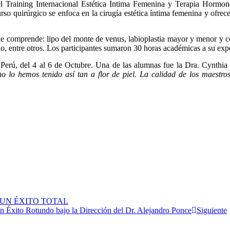
el Training Internacional Estética Íntima Femenina y Terapia Hormon
o quirúrgico se enfoca en la cirugía estética íntima femenina y ofre
ue comprende: lipo del monte de venus, labioplastia mayor y menor y co
, entre otros. Los participantes sumaron 30 horas académicas a su expe
, Perú, del 4 al 6 de Octubre. Una de las alumnas fue la Dra. Cynthi
 lo hemos tenido así tan a flor de piel. La calidad de los maestro
 UN ÉXITO TOTAL
Un Éxito Rotundo bajo la Dirección del Dr. Alejandro Ponce
Siguiente